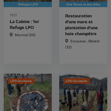
Refuges LPO
Des Terres et des Ailes
1921
Restauration
La Cabine : 1er
d’une mare et
Refuge LPO
plantation d’une
haie champêtre
Mormal
(59)
Encausse ; Bézéril
(32)
LPO Occitanie
LPO Occitanie