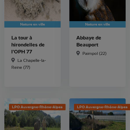
Nature en ville
Nature en ville
La tour à
Abbaye de
hirondelles de
Beauport
l’OPH 77
Paimpol
(22)
La Chapelle-la-
Reine
(77)
LPO Auvergne-Rhône-Alpes
LPO Auvergne-Rhône-Alpes