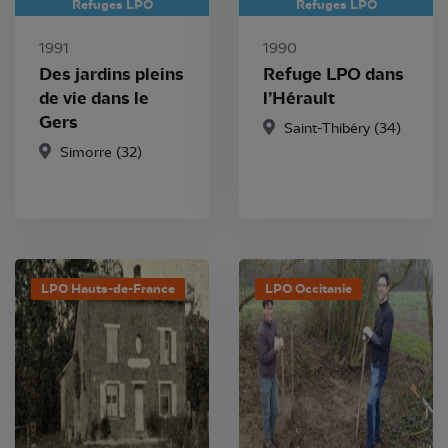
Refuges LPO
Refuges LPO
1991
1990
Des jardins pleins
Refuge LPO dans
de vie dans le
l’Hérault
Gers
Saint-Thibéry
(34)
Simorre
(32)
LPO Hauts-de-France
LPO Occitanie