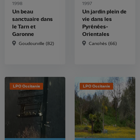
1998
1997
Un beau
Un jardin plein de
sanctuaire dans
vie dans les
le Tarn et
Pyrénées-
Garonne
Orientales
Goudourville
(82)
Canohès
(66)
LPO Occitanie
LPO Occitanie