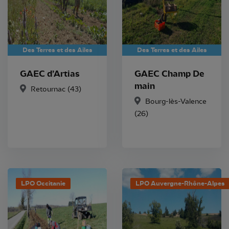
Des Terres et des Ailes
Des Terres et des Ailes
GAEC d’Artias
GAEC Champ De
main
Retournac
(43)
Bourg-lès-Valence
(26)
LPO Occitanie
LPO Auvergne-Rhône-Alpes