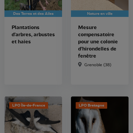
Des Terres et des Ailes
Nature en ville
Plantations
Mesure
d'arbres, arbustes
compensatoire
et haies
pour une colonie
d’hirondelles de
fenêtre
Grenoble
(38)
LPO Île-de-France
LPO Bretagne