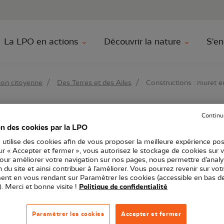
au contenu principal
Aller au menu principal
Aller à la r
La LPO en actions
Découvrir la nature
S'en
ion citoyenne
Des Terres et des Ailes
Constructions : muret en
Continu
ns : muret en pierres 
on des cookies par la LPO
 utilise des cookies afin de vous proposer la meilleure expérience pos
choirs
sur « Accepter et fermer », vous autorisez le stockage de cookies sur 
pour améliorer votre navigation sur nos pages, nous permettre d’analy
ion du site et ainsi contribuer à l’améliorer. Vous pourrez revenir sur vot
nt en vous rendant sur Paramétrer les cookies (accessible en bas d
). Merci et bonne visite !
Politique de confidentialité
des Ailes
Paramétrer les cookies
Accepter et fermer