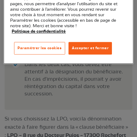
pages, nous permettre d’analyser l’utilisation du site et
Si vous avez déjà un contrat mais que vous
ainsi contribuer à l’améliorer. Vous pourrez revenir sur
votre choix à tout moment en vous rendant sur
souhaitez désormais y voir figurer la LPO : un
Paramétrer les cookies (accessible en bas de page de
simple avenant vous permettra de nous
notre site). Merci et bonne visite !
ajouter à la liste de vos bénéficiaires.
Politique de confidentialité
Paramétrer les cookies
Accepter et fermer
Bon à savoir :
Dans les deux cas, vous devez être
attentif à la désignation du bénéficiaire.
En cas d'imprécisions, il pourrait y avoir
réintégration du capital dans votre
succession.
Si vous choisissez la LPO, voici la dénomination
exacte à faire figurer dans la « clause bénéficiaire »
:
LPO – 8 rue du Docteur Pujos – 17300 Rochefort