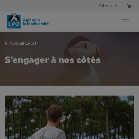
Aller au contenu principal
Aller au menu principal
Aller à
Aller à la recherche
Accueil LPO.fr
S'engager à nos côtés