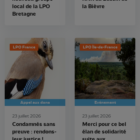
local de la LPO
la Bièvre
Bretagne
LPO France
LPO Île-de-France
Appel aux dons
Evénement
23 juillet 2026
23 juillet 2026
Condamnés sans
Merci pour ce bel
preuve : rendons-
élan de solidarité
leur justice !
suite aux