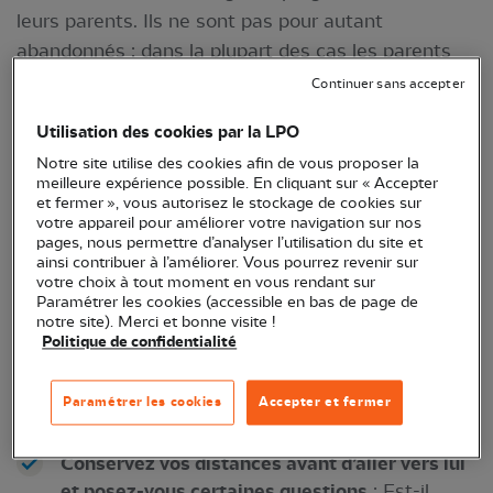
leurs parents. Ils ne sont pas pour autant
abandonnés : dans la plupart des cas les parents
se trouvent aux alentours, partis à la recherche de
Continuer sans accepter
nourriture ou attendant qu'un potentiel danger se
Utilisation des cookies par la LPO
soit éloigné (nous ! par exemple…).
Notre site utilise des cookies afin de vous proposer la
Il s'agit d'un oisillon ?
meilleure expérience possible. En cliquant sur « Accepter
et fermer », vous autorisez le stockage de cookies sur
votre appareil pour améliorer votre navigation sur nos
La reproduction des oiseaux commence au
pages, nous permettre d’analyser l’utilisation du site et
printemps. Après quelques jours ou semaines les
ainsi contribuer à l’améliorer. Vous pourrez revenir sur
votre choix à tout moment en vous rendant sur
jeunes oiseaux se retrouvent vite à l'étroit et
Paramétrer les cookies (accessible en bas de page de
peuvent s'aventurer au sol, à la merci des dangers.
notre site). Merci et bonne visite !
Politique de confidentialité
Mais attention, ne le ramassez-pas
systématiquement !
Paramétrer les cookies
Accepter et fermer
Quelques conseils pour bien agir
Conservez vos distances avant d’aller vers lui
et posez-vous certaines questions
: Est-il