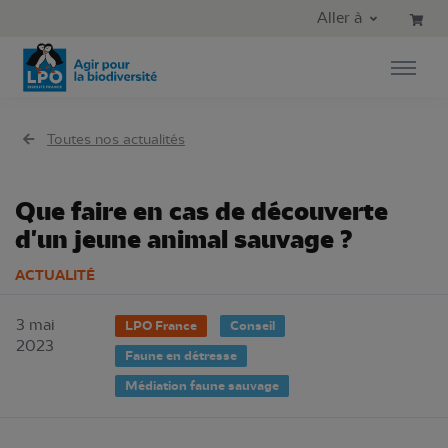
Aller au contenu principal
Aller au menu principal
Aller à
Aller à la recherche
Toutes nos actualités
Que faire en cas de découverte
d'un jeune animal sauvage ?
ACTUALITÉ
3 mai
LPO France
Conseil
2023
Faune en détresse
Médiation faune sauvage