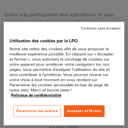
Grâce à la participation des agriculteurs et avec
l’aide du lycée du Cluzeau, la LPO Aquitaine a
Continuer sans accepter
installé
8 perchoirs équipés de pièges photos sur le
plateau agricole du sud Dordogne.
L'objectif ?
Utilisation des cookies par la LPO
Mieux connaître les rapaces des milieux agricoles
Notre site utilise des cookies afin de vous proposer la
et
identifier leurs proies
dans le cadre du
meilleure expérience possible. En cliquant sur « Accepter
et fermer », vous autorisez le stockage de cookies sur
programme agriculture et biodiversité.
votre appareil pour améliorer votre navigation sur nos
pages, nous permettre d’analyser l’utilisation du site et
ainsi contribuer à l’améliorer. Vous pourrez revenir sur
votre choix à tout moment en vous rendant sur
Paramétrer les cookies (accessible en bas de page de
notre site). Merci et bonne visite !
Politique de confidentialité
Paramétrer les cookies
Accepter et fermer
© Louis Jolivot