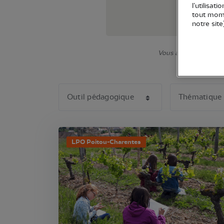
l’utilisat
tout mome
notre site
Vous avez la possibili
LPO Poitou-Charentes