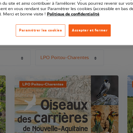
ion du site et ainsi contribuer à l’améliorer. Vous pourrez revenir sur vot
N'oubliez pas de filtrer !
nt en vous rendant sur Paramétrer les cookies (accessible en bas d
). Merci et bonne visite !
Politique de confidentialité
Paramétrer les cookies
Accepter et fermer
té de filtrer par catégorie, puis par sous-catégorie en cliquant de nouveau su
LPO Poitou-Charentes