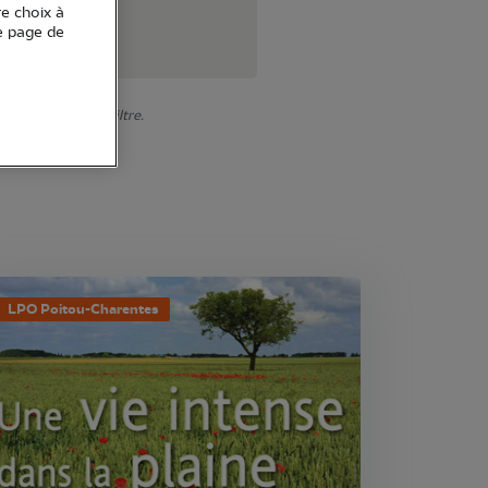
re choix à
e page de
r votre premier filtre.
LPO Poitou-Charentes