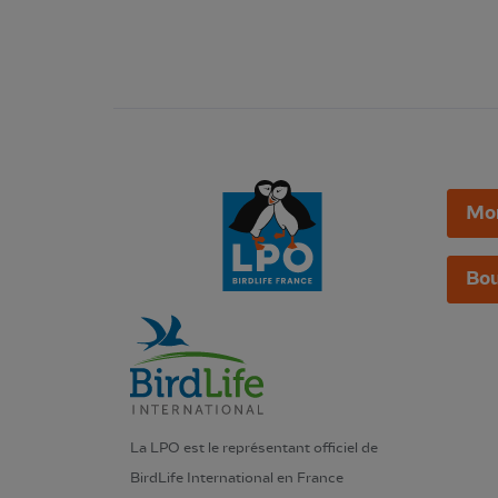
Mo
Bou
La LPO est le représentant officiel de
BirdLife International en France