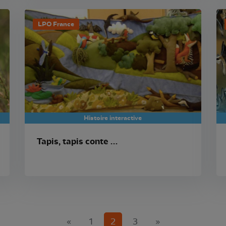
LPO France
Histoire interactive
Tapis, tapis conte …
(current)
«
1
2
3
»