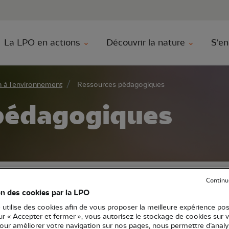
au contenu principal
Aller au menu principal
Aller à la r
La LPO en actions
Découvrir la nature
S'en
 à l'environnement
Ressources pédagogiques
pédagogiques
Continu
on des cookies par la LPO
s outils pédagogiques sur le thème de la bi
 utilise des cookies afin de vous proposer la meilleure expérience pos
sur « Accepter et fermer », vous autorisez le stockage de cookies sur 
sensibiliser tout type de public.
pour améliorer votre navigation sur nos pages, nous permettre d’analy