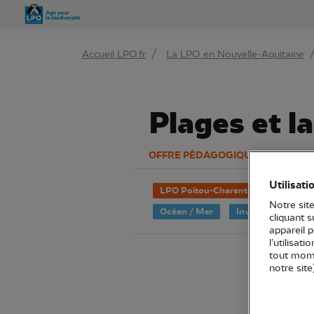
Aller 
Accueil LPO.fr
La LPO en Nouvelle-Aquitaine
Plages et l
OFFRE PÉDAGOGIQUE
Utilisati
LPO Poitou-Charentes
Déplian
Notre site
Océan / Mer
Invertébrés
O
cliquant 
appareil 
l’utilisat
tout mome
notre site