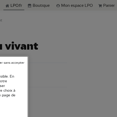
echerche
LPO.fr
Boutique
Mon espace LPO
Panier
nt
u vivant
er sans accepter
sible. En
votre
ser
re choix à
e page de