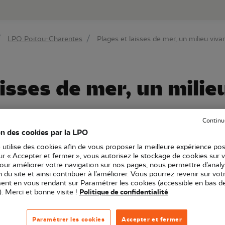
au contenu principal
Aller au menu principal
Aller à la r
LPO Poitou-Charentes
Plages et laisses de mer, un milieu viva
aisses de mer, un milie
Continu
on des cookies par la LPO
t
 utilise des cookies afin de vous proposer la meilleure expérience pos
iseaux
Flore
Sports et biodiversité
sur « Accepter et fermer », vous autorisez le stockage de cookies sur 
pour améliorer votre navigation sur nos pages, nous permettre d’analy
ion du site et ainsi contribuer à l’améliorer. Vous pourrez revenir sur vot
nt en vous rendant sur Paramétrer les cookies (accessible en bas d
). Merci et bonne visite !
Politique de confidentialité
Paramétrer les cookies
Accepter et fermer