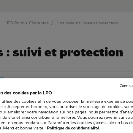
au contenu principal
Aller au menu principal
Aller à la r
LPO Poitou-Charentes
Les busards : suivi et protection
 : suivi et protection
t
Continu
ux
on des cookies par la LPO
 utilise des cookies afin de vous proposer la meilleure expérience pos
sur « Accepter et fermer », vous autorisez le stockage de cookies sur 
pour améliorer votre navigation sur nos pages, nous permettre d’analy
ion du site et ainsi contribuer à l’améliorer. Vous pourrez revenir sur vot
nt en vous rendant sur Paramétrer les cookies (accessible en bas d
). Merci et bonne visite !
Politique de confidentialité