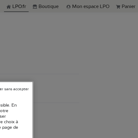
echerche
LPO.fr
Boutique
Mon espace LPO
Panier
er sans accepter
sible. En
votre
ser
re choix à
e page de