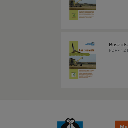
Busards 
PDF - 1,2
Mo