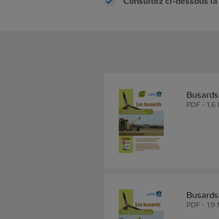
Consultez ci-dessous la 
Busards 
PDF - 1,6
Busards 
PDF - 1,9