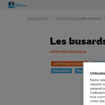
Aller 
Accueil LPO.fr
La LPO en Nouvelle-Aquitaine
Les busards
OFFRE PÉDAGOGIQUE
LPO Poitou-Charentes
Déplian
Agriculture
Espèce
Oisea
Utilisati
Notre site
cliquant 
appareil 
l’utilisat
tout mome
notre site