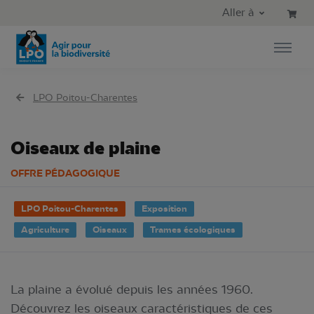
Aller au contenu principal
Aller au menu principal
Aller à
Aller à la recherche
LPO Poitou-Charentes
Oiseaux de plaine
OFFRE PÉDAGOGIQUE
LPO Poitou-Charentes
Exposition
Agriculture
Oiseaux
Trames écologiques
La plaine a évolué depuis les années 1960.
Découvrez les oiseaux caractéristiques de ces