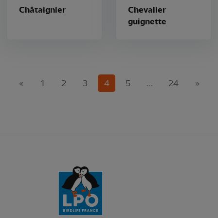
Châtaignier
Chevalier
guignette
(current)
«
1
2
3
4
5
…
24
»