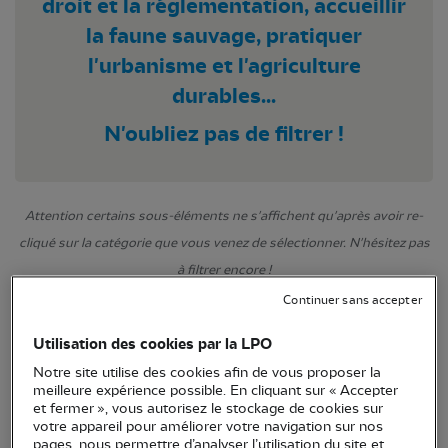
droit et la réglementation, accueillir
la faune sauvage, pratiquer
l'urbanisme et l'agriculture
durables...
N'oubliez pas de filtrer !
Attention certains sous-éléments ne s'affichent qu'après avoir re-
cliqué sur la catégorie que vous venez de sélectionner. N'hésitez pas
à filtrer encore !
Continuer sans accepter
Utilisation des cookies par la LPO
Notre site utilise des cookies afin de vous proposer la
meilleure expérience possible. En cliquant sur « Accepter
et fermer », vous autorisez le stockage de cookies sur
votre appareil pour améliorer votre navigation sur nos
pages, nous permettre d’analyser l’utilisation du site et