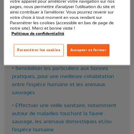
votre appareil pour améliorer votre navigation sur nos
réglementée.
pages, nous permettre d’analyser l’utilisation du site et
ainsi contribuer à l’améliorer. Vous pourrez revenir sur
votre choix à tout moment en vous rendant sur
Paramétrer les cookies (accessible en bas de page de
Nos missions :
notre site). Merci et bonne visite !
Politique de confidentialité
• Prendre en charge les animaux sauvages en
détresse et, s’ils sont soignables, les relâcher
Paramétrer les cookies
Accepter et fermer
dans la nature après réhabilitation
• Sensibiliser les particuliers aux bonnes
pratiques, pour une meilleure cohabitation
entre l’espèce humaine et les animaux
sauvages
• Effectuer une veille sanitaire, notamment
autour de maladies touchant la faune
sauvage, les animaux domestiques et/ou
l’espèce humaine