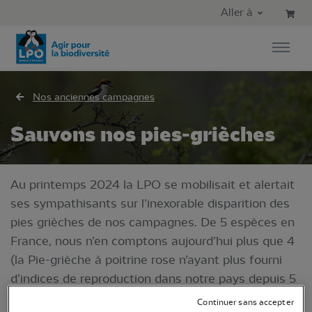
Aller au contenu principal
Aller au menu principal
Aller à
Aller à la recherche
Nos anciennes campagnes
Sauvons nos pies-grièches
Au printemps 2024 la LPO se mobilisait et alertait
ses sympathisants sur l’inexorable disparition des
pies grièches de nos campagnes. De 5 espèces en
France, nous n’en comptons aujourd’hui plus que 4
(la Pie-grièche à poitrine rose n’ayant plus fourni
d’indices de reproduction dans notre pays depuis 5
ans). En cause : la destruction et la raréfaction des
Continuer sans accepter