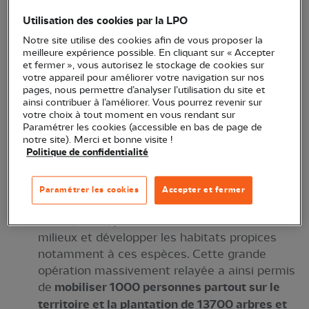
habitats et des ressources alimentaires de ces
Utilisation des cookies par la LPO
oiseaux essentiellement insectivores.
Notre site utilise des cookies afin de vous proposer la
Vous avez été nombreux à répondre à notre appel !
meilleure expérience possible. En cliquant sur « Accepter
et fermer », vous autorisez le stockage de cookies sur
votre appareil pour améliorer votre navigation sur nos
Grâce à votre générosité
, dans l’attente du
pages, nous permettre d’analyser l’utilisation du site et
lancement imminent du second PNA (Plan National
ainsi contribuer à l’améliorer. Vous pourrez revenir sur
votre choix à tout moment en vous rendant sur
d’Actions 2025-2034), dont la LPO assurera le
Paramétrer les cookies (accessible en bas de page de
pilotage et la coordination nationale,
des actions
notre site). Merci et bonne visite !
Politique de confidentialité
concrètes ont déjà été initiées afin d’enrayer le
déclin des populations de pies grièches en France :
Paramétrer les cookies
Accepter et fermer
La mise en place d’une action phare
« À vos
arbres, haies, plantez»
visant à restaurer les
milieux et développer les habitats propices
notamment à ces espèces. Cette grande
opération massivement relayée a ainsi permis
de
mobiliser 1000 personnes partout sur le
territoire et la plantation de 13700 arbres et