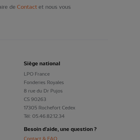
aire de
Contact
et nous vous
Siège national
LPO France
Fonderies Royales
8 rue du Dr Pujos
CS 90263
17305 Rochefort Cedex
Tél: 05.46.82.12.34
Besoin d'aide, une question ?
Contact & FAQ