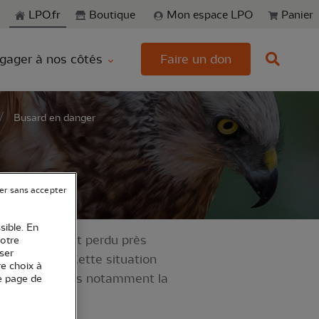
echerche
LPO.fr
Boutique
Mon espace LPO
Panier
gager à nos côtés
Faire un don
Busard en danger
er sans accepter
sible. En
, en 20 ans, ont perdu près
votre
ser
int-Martin ! Cette situation
re choix à
ction à travers notamment la
e page de