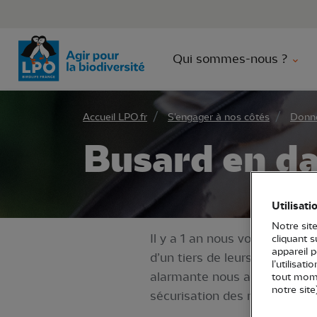
Aller 
Qui sommes-nous ?
Accueil LPO.fr
S'engager à nos côtés
Donne
Busard en d
Utilisati
Notre site
Il y a 1 an nous vous alertio
cliquant 
appareil 
d’un tiers de leurs effectif
l’utilisat
alarmante nous a amené à re
tout mome
notre site
sécurisation des nichées dans