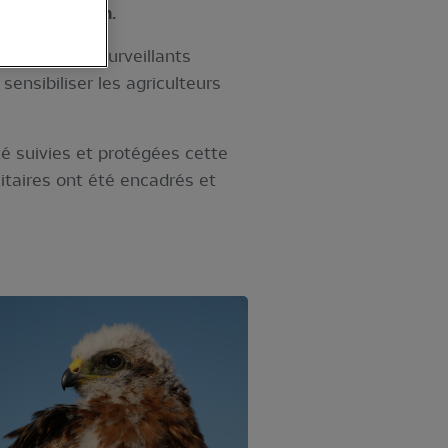
et son soutien.
de nouveaux surveillants
sensibiliser les agriculteurs
é suivies et protégées cette
sitaires ont été encadrés et