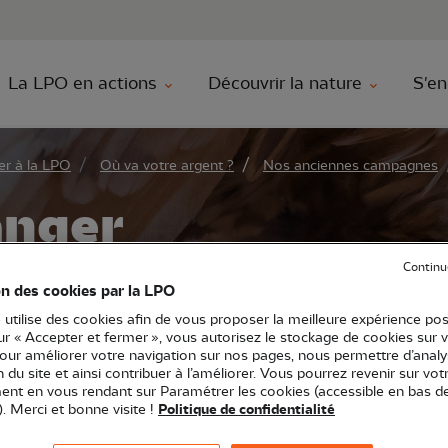
au contenu principal
Aller au menu principal
Aller à la r
La LPO en actions
Découvrir la nature
S'en
r à la LPO
Où va votre argent ?
Nos anciennes campagnes
anger
Continu
on des cookies par la LPO
 utilise des cookies afin de vous proposer la meilleure expérience pos
ns sur la disparition inquiétante des busards cendrés qui
sur « Accepter et fermer », vous autorisez le stockage de cookies sur 
pour améliorer votre navigation sur nos pages, nous permettre d’analy
s en France atteignant même les 70% pour les Busards Sa
ion du site et ainsi contribuer à l’améliorer. Vous pourrez revenir sur vot
nforcer notre programme de sensibilisation et de prote
nt en vous rendant sur Paramétrer les cookies (accessible en bas d
). Merci et bonne visite !
Politique de confidentialité
 les champs, véritables pièges pour les jeunes.