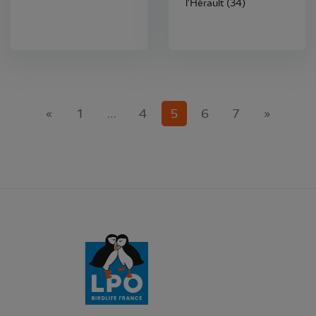
l'Hérault (34)
(current)
«
1
…
4
5
6
7
»