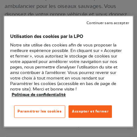
ambulancier pour les oiseaux sauvages. Vous
disposez de votre propre véhicule et vous donnez
de votre temps pour transporter un oiseau en
Continuer sans accepter
détresse vers des points relais, ou d’autres lieux
Utilisation des cookies par la LPO
(rapprocher les animaux pour qu’un autre bénévole
Notre site utilise des cookies afin de vous proposer la
termine la route).
meilleure expérience possible. En cliquant sur « Accepter
et fermer », vous autorisez le stockage de cookies sur
votre appareil pour améliorer votre navigation sur nos
pages, nous permettre d’analyser l’utilisation du site et
ainsi contribuer à l’améliorer. Vous pourrez revenir sur
votre choix à tout moment en vous rendant sur
Paramétrer les cookies (accessible en bas de page de
notre site). Merci et bonne visite !
Politique de confidentialité
Paramétrer les cookies
Accepter et fermer
Mathilde Fayot