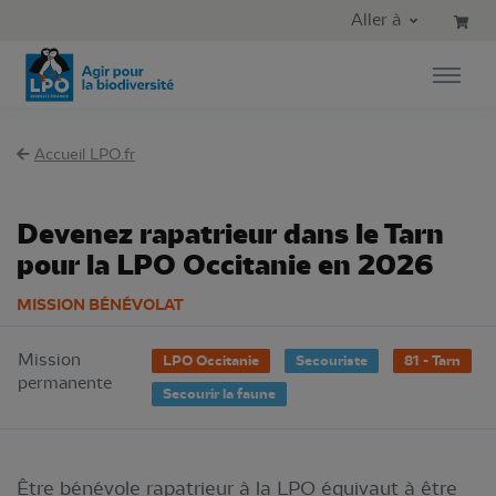
Aller au contenu principal
Aller au menu principal
Aller à
Aller à la recherche
Accueil LPO.fr
Devenez rapatrieur dans le Tarn
pour la LPO Occitanie en 2026
MISSION BÉNÉVOLAT
Mission
LPO Occitanie
Secouriste
81 - Tarn
permanente
Secourir la faune
Être bénévole rapatrieur à la LPO équivaut à être