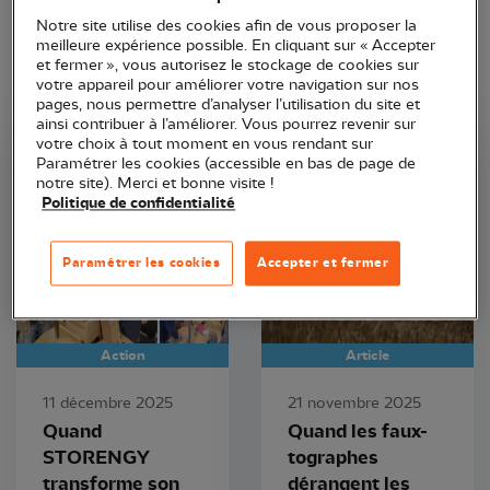
Notre site utilise des cookies afin de vous proposer la
meilleure expérience possible. En cliquant sur « Accepter
et fermer », vous autorisez le stockage de cookies sur
votre appareil pour améliorer votre navigation sur nos
pages, nous permettre d’analyser l’utilisation du site et
ainsi contribuer à l’améliorer. Vous pourrez revenir sur
votre choix à tout moment en vous rendant sur
LPO Champagne-Ardenne
LPO Champagne-Ardenne
Paramétrer les cookies (accessible en bas de page de
notre site). Merci et bonne visite !
Politique de confidentialité
Paramétrer les cookies
Accepter et fermer
Action
Article
11 décembre 2025
21 novembre 2025
Quand
Quand les faux-
STORENGY
tographes
transforme son
dérangent les