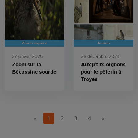
Zoom espèce
Action
27 janvier 2025
26 décembre 2024
Zoom sur la
Aux p'tits oignons
Bécassine sourde
pour le pèlerin à
Troyes
(current)
«
1
2
3
4
»