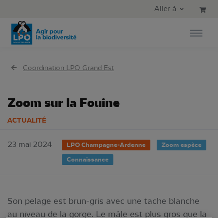
Aller au contenu principal
Aller au menu principal
Aller à
Aller à la recherche
Coordination LPO Grand Est
Zoom sur la Fouine
ACTUALITÉ
23 mai 2024
LPO Champagne-Ardenne
Zoom espèce
Connaissance
Son pelage est brun-gris avec une tache blanche
au niveau de la gorge. Le mâle est plus gros que la