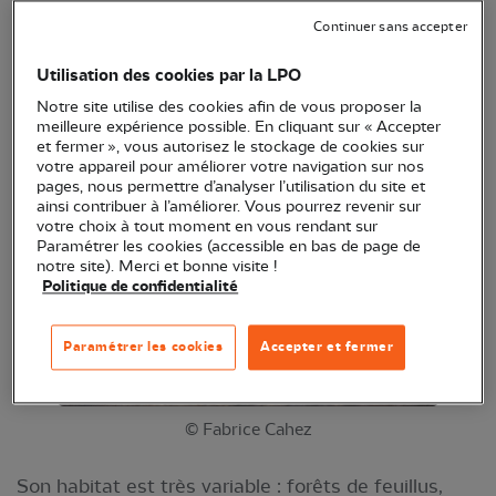
femelle (2,5 kg pour 1,5 kg). Son corps allongé
Continuer sans accepter
mesure entre 40 et 50 cm et sa queue touffue,
Utilisation des cookies par la LPO
une vingtaine de centimètres. Ses petites oreilles
Notre site utilise des cookies afin de vous proposer la
et son museau rose la différencient de la Martre.
meilleure expérience possible. En cliquant sur « Accepter
et fermer », vous autorisez le stockage de cookies sur
votre appareil pour améliorer votre navigation sur nos
pages, nous permettre d’analyser l’utilisation du site et
ainsi contribuer à l’améliorer. Vous pourrez revenir sur
votre choix à tout moment en vous rendant sur
Paramétrer les cookies (accessible en bas de page de
notre site). Merci et bonne visite !
Politique de confidentialité
Paramétrer les cookies
Accepter et fermer
© Fabrice Cahez
Son habitat est très variable : forêts de feuillus,