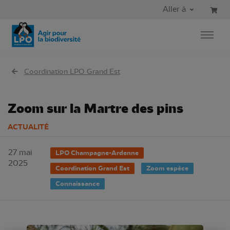
Aller au contenu principal
Aller au menu principal
Aller à
Aller à la recherche
Coordination LPO Grand Est
Zoom sur la Martre des pins
ACTUALITÉ
27 mai
LPO Champagne-Ardenne
2025
Coordination Grand Est
Zoom espèce
Connaissance