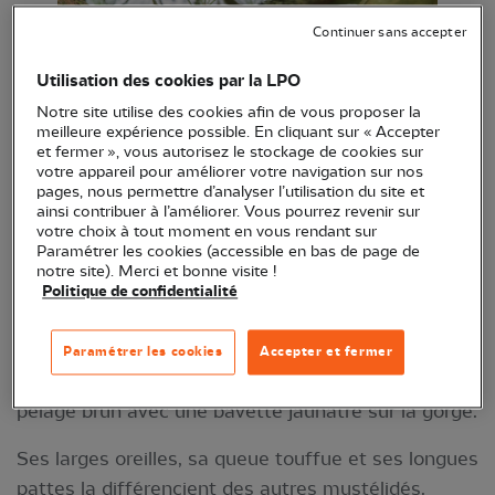
Continuer sans accepter
Utilisation des cookies par la LPO
Notre site utilise des cookies afin de vous proposer la
meilleure expérience possible. En cliquant sur « Accepter
et fermer », vous autorisez le stockage de cookies sur
votre appareil pour améliorer votre navigation sur nos
pages, nous permettre d’analyser l’utilisation du site et
ainsi contribuer à l’améliorer. Vous pourrez revenir sur
votre choix à tout moment en vous rendant sur
Paramétrer les cookies (accessible en bas de page de
© Fabrice Cahez
notre site). Merci et bonne visite !
Politique de confidentialité
Ce petit carnivore (36 à 56 cm pour un poids de
800 g à 2,2 kg) est animal essentiellement
Paramétrer les cookies
Accepter et fermer
forestier. La martre des pins
(Martes martes)
a un
pelage brun avec une bavette jaunâtre sur la gorge.
Ses larges oreilles, sa queue touffue et ses longues
pattes la différencient des autres mustélidés.