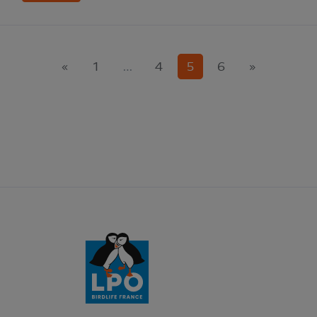
(current)
«
1
…
4
5
6
»