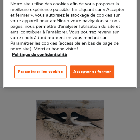
Notre site utilise des cookies afin de vous proposer la
La caserne de Bonne à Grenoble est un site
meilleure expérience possible. En cliquant sur « Accepter
exemplaire d’urbanisme durable à l’échelle d’un
et fermer », vous autorisez le stockage de cookies sur
votre appareil pour améliorer votre navigation sur nos
quartier. Mais avant sa requalification,
pages, nous permettre d’analyser l’utilisation du site et
l’ancienne caserne militaire abritait sur ses
ainsi contribuer à l’améliorer. Vous pourrez revenir sur
votre choix à tout moment en vous rendant sur
vieux bâtiments, l’une des plus importantes
Paramétrer les cookies (accessible en bas de page de
colonies d’hirondelles de fenêtre (espèce
notre site). Merci et bonne visite !
Politique de confidentialité
protégée) de l�...
Voir
Paramétrer les cookies
Accepter et fermer