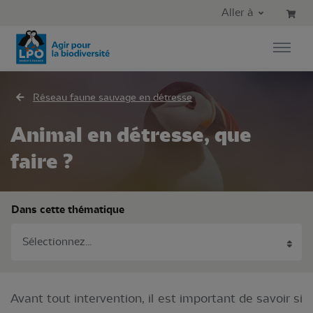
Aller au contenu principal
Aller au menu principal
Aller à
Aller à la recherche
Réseau faune sauvage en détresse
Animal en détresse, que
faire ?
Dans cette thématique
Avant tout intervention, il est important de savoir si