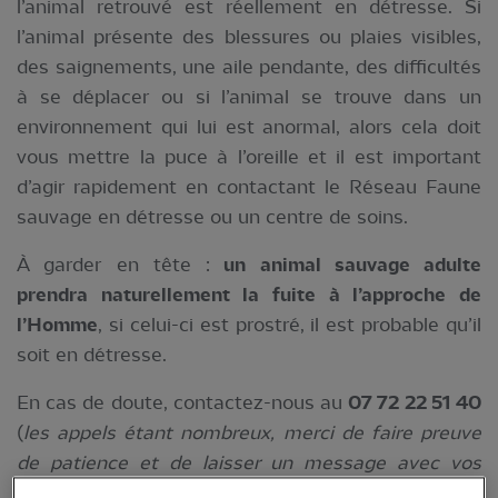
l’animal retrouvé est réellement en détresse. Si
l’animal présente des blessures ou plaies visibles,
des saignements, une aile pendante, des difficultés
à se déplacer ou si l’animal se trouve dans un
environnement qui lui est anormal, alors cela doit
vous mettre la puce à l’oreille et il est important
d’agir rapidement en contactant le Réseau Faune
sauvage en détresse ou un centre de soins.
À garder en tête :
un animal sauvage adulte
prendra naturellement la fuite à l’approche de
l’Homme
, si celui-ci est prostré, il est probable qu’il
soit en détresse.
En cas de doute, contactez-nous au
07 72 22 51 40
(
les appels étant nombreux, merci de faire preuve
de patience et de laisser un message avec vos
coordonnées afin que nous puissions reprendre