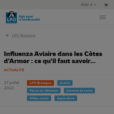
Aller au contenu principal
Aller au menu principal
Aller à
Aller à la recherche
LPO Bretagne
Influenza Aviaire dans les Côtes
d’Armor : ce qu’il faut savoir...
ACTUALITÉ
27 juillet
LPO Bretagne
Article
2022
Faune en détresse
Centres de soins
Milieu marin
Agriculture