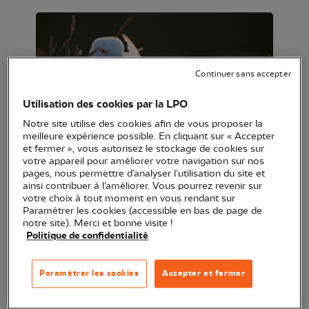
Continuer sans accepter
Utilisation des cookies par la LPO
Notre site utilise des cookies afin de vous proposer la
meilleure expérience possible. En cliquant sur « Accepter
Goéland argenté © Olivier Retail
et fermer », vous autorisez le stockage de cookies sur
votre appareil pour améliorer votre navigation sur nos
pages, nous permettre d’analyser l’utilisation du site et
La découverte la semaine dernière de
plusieurs cas
ainsi contribuer à l’améliorer. Vous pourrez revenir sur
d'Influenza aviaire (grippe aviaire) sur le
votre choix à tout moment en vous rendant sur
Paramétrer les cookies (accessible en bas de page de
département des Côtes-d'Armor
, et notamment
notre site). Merci et bonne visite !
sur le secteur de la
réserve naturelle des Sept-Iles
,
Politique de confidentialité
sur des oiseaux marins (fous de Bassan, goélands
argentés), a poussé la sous-préfecture de Lannion
Paramétrer les cookies
Accepter et fermer
à agir.