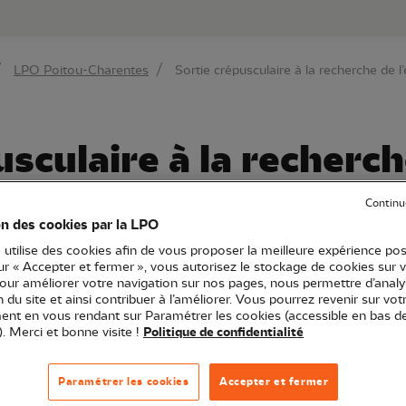
au contenu principal
Aller au menu principal
Aller à la r
LPO Poitou-Charentes
Sortie crépusculaire à la recherche de 
usculaire à la recherc
nt d’Europe
Continu
on des cookies par la LPO
 utilise des cookies afin de vous proposer la meilleure expérience pos
sur « Accepter et fermer », vous autorisez le stockage de cookies sur 
pour améliorer votre navigation sur nos pages, nous permettre d’analy
itou-Charentes
Sortie nature
86 - Vienne
ion du site et ainsi contribuer à l’améliorer. Vous pourrez revenir sur vot
nt en vous rendant sur Paramétrer les cookies (accessible en bas d
). Merci et bonne visite !
Politique de confidentialité
ns à la découverte de cet oiseau fascinant qu’est l’engo
Paramétrer les cookies
Accepter et fermer
i surprenant !