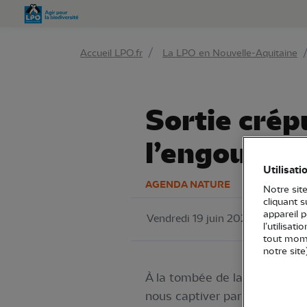
Aller 
Accueil LPO.fr
La LPO en Nouvelle-Aquitaine
Sortie crép
l’engouleve
Utilisati
AGENDA NATURE
Notre site
cliquant 
appareil 
Vendredi 19 juin 2026
LPO Po
l’utilisat
tout mome
notre site
À la tombée de la nuit, parto
nous captiver par son chant s