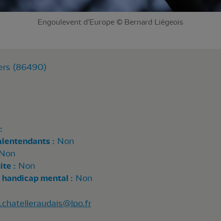
Engoulevent d'Europe © Bernard Liégeois
rs (86490)
:
alentendants :
Non
Non
te :
Non
 handicap mental :
Non
.chatelleraudais@lpo.fr