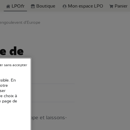
echerche
LPO.fr
Boutique
Mon espace LPO
Panier
l’engoulevent d’Europe
he de
er sans accepter
sible. En
votre
ser
re choix à
e page de
ulevent d’Europe et laissons-