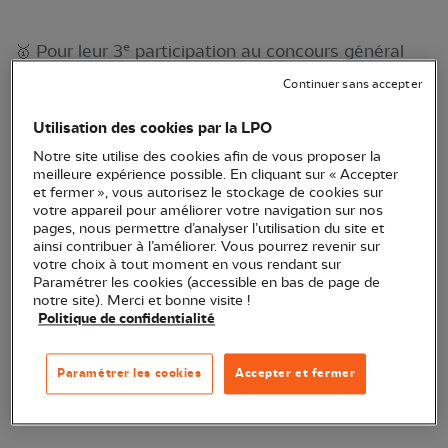
e
🥇 Pour leur 3
participation au concours général
agricole "Prairies et parcours", les prairies du
Continuer sans accepter
e
Montmorillonnais ont été récompensées pour la 3
Utilisation des cookies par la LPO
fois et ont, cette fois, gagné la première place !
Notre site utilise des cookies afin de vous proposer la
meilleure expérience possible. En cliquant sur « Accepter
et fermer », vous autorisez le stockage de cookies sur
votre appareil pour améliorer votre navigation sur nos
pages, nous permettre d’analyser l’utilisation du site et
ainsi contribuer à l’améliorer. Vous pourrez revenir sur
votre choix à tout moment en vous rendant sur
Paramétrer les cookies (accessible en bas de page de
notre site). Merci et bonne visite !
Politique de confidentialité
Le prix est remis au couple d'éleveurs de la
Paramétrer les cookies
Accepter et fermer
Vienne par la Ministre de l'écologie © Morgane
Revol