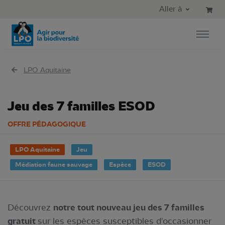
Aller au contenu principal
Aller au menu principal
Aller à
Aller à la recherche
LPO Aquitaine
Jeu des 7 familles ESOD
OFFRE PÉDAGOGIQUE
LPO Aquitaine
Jeu
Médiation faune sauvage
Espèce
ESOD
Découvrez
notre tout nouveau jeu des 7 familles
gratuit
sur les espèces susceptibles d'occasionner