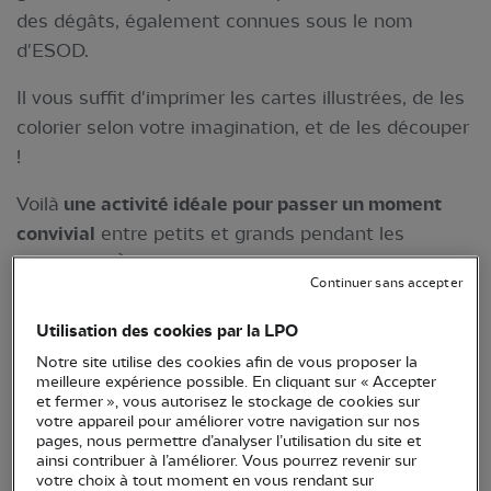
des dégâts, également connues sous le nom
d'ESOD.
Il vous suffit d'imprimer les cartes illustrées, de les
colorier selon votre imagination, et de les découper
!
Voilà
une activité idéale pour passer un moment
convivial
entre petits et grands pendant les
vacances ! À vous de jouer !
Continuer sans accepter
Utilisation des cookies par la LPO
Notre site utilise des cookies afin de vous proposer la
meilleure expérience possible. En cliquant sur « Accepter
et fermer », vous autorisez le stockage de cookies sur
votre appareil pour améliorer votre navigation sur nos
pages, nous permettre d’analyser l’utilisation du site et
ainsi contribuer à l’améliorer. Vous pourrez revenir sur
votre choix à tout moment en vous rendant sur