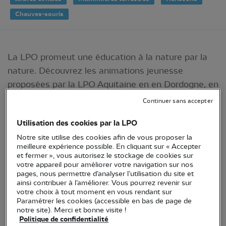
Chauves-souris
La LPO promeut une éducation à la nature par la
nature. Découvrez les animations jeunesse
proposées par la LPO Aquitaine en en Dordogne, en
Gironde et dans les Pyrénées-Atlantiques !
Continuer sans accepter
Utilisation des cookies par la LPO
Notre site utilise des cookies afin de vous proposer la
meilleure expérience possible. En cliquant sur « Accepter
et fermer », vous autorisez le stockage de cookies sur
votre appareil pour améliorer votre navigation sur nos
pages, nous permettre d’analyser l’utilisation du site et
ainsi contribuer à l’améliorer. Vous pourrez revenir sur
votre choix à tout moment en vous rendant sur
Paramétrer les cookies (accessible en bas de page de
notre site). Merci et bonne visite !
Politique de confidentialité
La LPO promeut une éducation à la nature par la