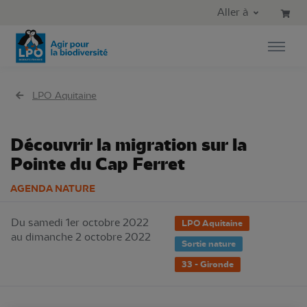
Aller au contenu principal
Aller au menu principal
Aller à
Aller à la recherche
LPO Aquitaine
Découvrir la migration sur la
Pointe du Cap Ferret
AGENDA NATURE
Du samedi 1er octobre 2022
LPO Aquitaine
au dimanche 2 octobre 2022
Sortie nature
33 - Gironde