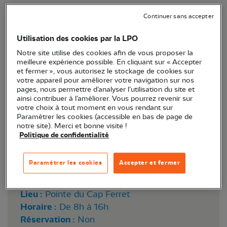
Les 1er et 2 octobre 2022, embarquez avec la LPO
Continuer sans accepter
pour découvrir le spectacle de la migration !
Utilisation des cookies par la LPO
Notre site utilise des cookies afin de vous proposer la
meilleure expérience possible. En cliquant sur « Accepter
et fermer », vous autorisez le stockage de cookies sur
votre appareil pour améliorer votre navigation sur nos
pages, nous permettre d’analyser l’utilisation du site et
ainsi contribuer à l’améliorer. Vous pourrez revenir sur
votre choix à tout moment en vous rendant sur
Paramétrer les cookies (accessible en bas de page de
notre site). Merci et bonne visite !
Politique de confidentialité
Observateurs sur la Pointe du Cap Ferret ©
Alexis Minano
Paramétrer les cookies
Accepter et fermer
Lieu :
Pointe du Cap Ferret
Horaire :
De 8h à 16h
Réservation :
Non