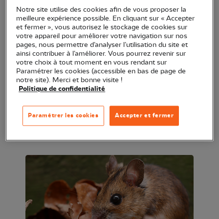
en détresse ? Ou peut-être avez-vous déjà vécu
Notre site utilise des cookies afin de vous proposer la
meilleure expérience possible. En cliquant sur « Accepter
cette situation, sans savoir comment agir. Grâce à
et fermer », vous autorisez le stockage de cookies sur
ce rallye nature, vous aurez toutes les clés en main
votre appareil pour améliorer votre navigation sur nos
pages, nous permettre d’analyser l’utilisation du site et
pour devenir un sauveteurs pour la faune sauvage !
ainsi contribuer à l’améliorer. Vous pourrez revenir sur
votre choix à tout moment en vous rendant sur
Munis d'une carte quadrillée du site, parcourez
Paramétrer les cookies (accessible en bas de page de
notre site). Merci et bonne visite !
l'étendue du domaine pour en découvrir ses secrets
Politique de confidentialité
tout en s'amusant. Pour chaque petit jeu effectué,
un indice vous sera donné pour poursuivre
Paramétrer les cookies
Accepter et fermer
l'aventure. Une activité idéale à faire en famille,
pour petits et grands.