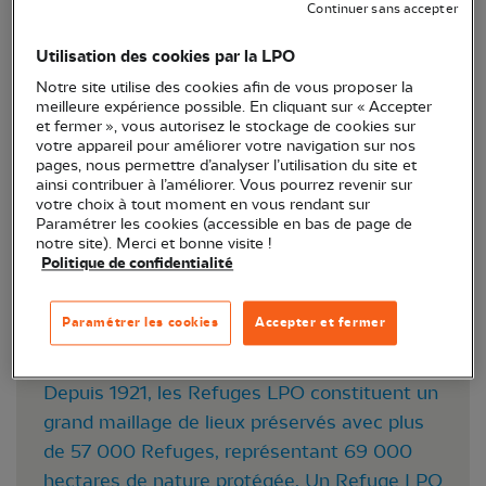
Continuer sans accepter
Depuis son balcon, le narrateur de ce singulier
documentaire capture les instants de vie de la
Utilisation des cookies par la LPO
nature en ville. Des pigeons jusqu'aux faucons
Notre site utilise des cookies afin de vous proposer la
pèlerins, l'environnement urbain à parfois plus que
meilleure expérience possible. En cliquant sur « Accepter
et fermer », vous autorisez le stockage de cookies sur
ce que l'on croit à nous offrir, si on ouvre les yeux...
votre appareil pour améliorer votre navigation sur nos
pages, nous permettre d’analyser l’utilisation du site et
Animation proposé en partenariat avec la Ville de
ainsi contribuer à l’améliorer. Vous pourrez revenir sur
votre choix à tout moment en vous rendant sur
Pessac, dans le cadre des Refuges LPO.
Paramétrer les cookies (accessible en bas de page de
notre site). Merci et bonne visite !
Politique de confidentialité
Un Refuge LPO, c'est quoi ?
Paramétrer les cookies
Accepter et fermer
Un jardin ou un balcon peut être un réel
espace dédié à la protection du vivant !
Depuis 1921, les Refuges LPO constituent un
grand maillage de lieux préservés avec plus
de 57 000 Refuges, représentant 69 000
hectares de nature protégée. Un Refuge LPO