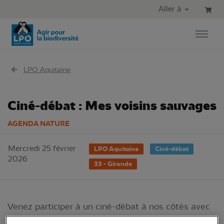
Aller au contenu principal
Aller au menu principal
Aller à
Aller à la recherche
LPO Aquitaine
Ciné-débat : Mes voisins sauvages
AGENDA NATURE
Mercredi 25 février
LPO Aquitaine
Ciné-débat
2026
33 - Gironde
Venez participer à un ciné-débat à nos côtés avec
le film
Voisins sauvages
!