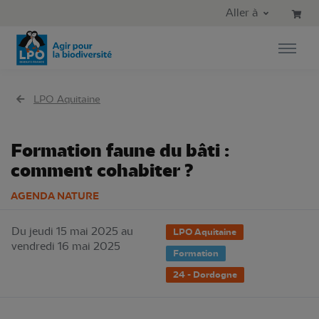
Aller au contenu principal
Aller au menu principal
Aller à
Aller à la recherche
LPO Aquitaine
Formation faune du bâti :
comment cohabiter ?
AGENDA NATURE
Du jeudi 15 mai 2025 au
LPO Aquitaine
vendredi 16 mai 2025
Formation
24 - Dordogne