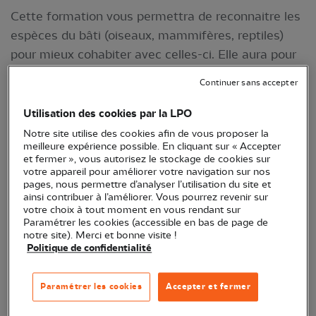
Cette formation vous permettra de reconnaitre les
espèces du bâti (oiseaux, mammifères, reptiles)
pour mieux cohabiter avec celles-ci. Elle aura pour
vocation de donner des éléments de réponse (au
Continuer sans accepter
regard de la loi) sur des problèmes récurrents de
cohabitation entre l’Homme et ces espèces et
Utilisation des cookies par la LPO
donner des solutions d’aménagements favorables.
Notre site utilise des cookies afin de vous proposer la
meilleure expérience possible. En cliquant sur « Accepter
L’antenne Dordogne de la LPO Aquitaine est
et fermer », vous autorisez le stockage de cookies sur
sollicitée régulièrement au sujet de cette
votre appareil pour améliorer votre navigation sur nos
pages, nous permettre d’analyser l’utilisation du site et
thématique. Il est donc intéressant de proposer la
ainsi contribuer à l’améliorer. Vous pourrez revenir sur
formation sur ce territoire.
votre choix à tout moment en vous rendant sur
Paramétrer les cookies (accessible en bas de page de
notre site). Merci et bonne visite !
Politique de confidentialité
Paramétrer les cookies
Accepter et fermer