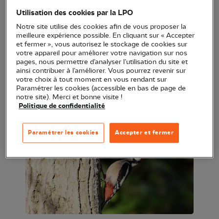
Iraty. Équipés de jumelles, nous partirons en balade
Utilisation des cookies par la LPO
d'une heure pour les observer et écouter leurs
Notre site utilise des cookies afin de vous proposer la
chants.
meilleure expérience possible. En cliquant sur « Accepter
et fermer », vous autorisez le stockage de cookies sur
votre appareil pour améliorer votre navigation sur nos
Animation pour toute la famille, accessible aux
pages, nous permettre d’analyser l’utilisation du site et
enfants à partir de 7 ans. Groupe de 12 personnes.
ainsi contribuer à l’améliorer. Vous pourrez revenir sur
votre choix à tout moment en vous rendant sur
Paramétrer les cookies (accessible en bas de page de
Tous les lundis pendant l'été !
notre site). Merci et bonne visite !
Politique de confidentialité
Animation en partenariat avec les Chalets d'Iraty.
Paramétrer les cookies
Accepter et fermer