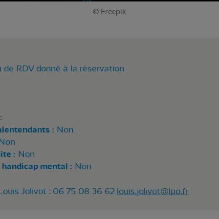
© Freepik
u de RDV donné à la réservation
:
alentendants :
Non
Non
te :
Non
 handicap mental :
Non
ouis Jolivot : 06 75 08 36 62
louis.jolivot@lpo.fr