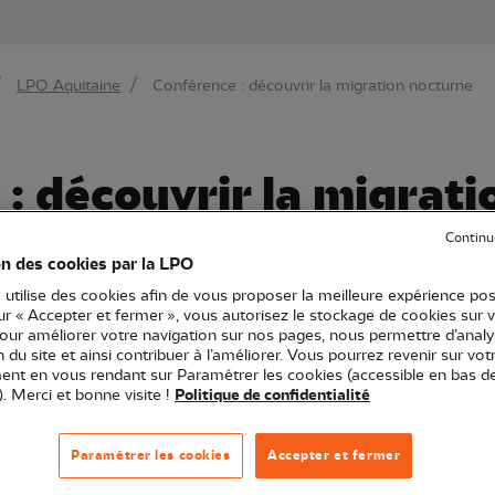
au contenu principal
Aller au menu principal
Aller à la r
LPO Aquitaine
Conférence : découvrir la migration nocturne
: découvrir la migrat
Continu
on des cookies par la LPO
 utilise des cookies afin de vous proposer la meilleure expérience pos
Aquitaine
Sortie nature
24 - Dordogne
sur « Accepter et fermer », vous autorisez le stockage de cookies sur 
pour améliorer votre navigation sur nos pages, nous permettre d’analy
ion du site et ainsi contribuer à l’améliorer. Vous pourrez revenir sur vot
nt en vous rendant sur Paramétrer les cookies (accessible en bas d
 des oiseaux migrent nuit également ! Un phénomène qu
). Merci et bonne visite !
Politique de confidentialité
es ! Au cours de cette conférence, notre équipe d'ornitho
de acoustique de la migration nocturne.
Paramétrer les cookies
Accepter et fermer