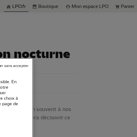
echerche
LPO.fr
Boutique
Mon espace LPO
Panier
ion nocturne
er sans accepter
sible. En
votre
ser
re choix à
e page de
i échappe bien souvent à nos
logues vous fera découvrir ce