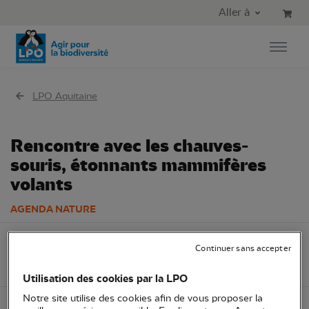
Aller au contenu principal
Aller au menu principal
Aller à
Aller à la recherche
LPO Aquitaine
Rencontre avec les chauves-
souris, étonnants mammifères
volants
AGENDA NATURE
Vendredi 1er août
LPO Aquitaine
Sortie nature
Continuer sans accepter
2025
33 - Gironde
Utilisation des cookies par la LPO
Notre site utilise des cookies afin de vous proposer la