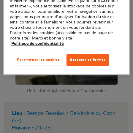
meilleure expérience possible. En cliquant sur « Accepter
Lors d'une balade naturaliste au crépuscule, nos
et fermer », vous autorisez le stockage de cookies sur
votre appareil pour améliorer votre navigation sur nos
animateurs vous en apprendrons plus sur la vie
pages, nous permettre d’analyser l’utilisation du site et
nocturne des chauve-souris.
ainsi contribuer à l’améliorer. Vous pourrez revenir sur
votre choix à tout moment en vous rendant sur
Paramétrer les cookies (accessible en bas de page de
notre site). Merci et bonne visite !
Politique de confidentialité
Paramétrer les cookies
Accepter et fermer
Petit rhinolophe © Yohan Charbonnier
Lieu :
Bernos-Beaulac / Belvèdère du Ciron
(33)
Horaire :
21h-23h