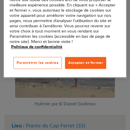
Notre site utilise des cookies afin de vous proposer la
lézards verts, la nature n'a pas fini de vous
meilleure expérience possible. En cliquant sur « Accepter
et fermer », vous autorisez le stockage de cookies sur
surprendre ! Suivez le guide au cours d'une balade
votre appareil pour améliorer votre navigation sur nos
et venez découvrir le milieu dunaire et ses
pages, nous permettre d’analyser l’utilisation du site et
ainsi contribuer à l’améliorer. Vous pourrez revenir sur
habitants à nos côtés Une animation idéale pour
votre choix à tout moment en vous rendant sur
les petits et les grands !
Paramétrer les cookies (accessible en bas de page de
notre site). Merci et bonne visite !
Politique de confidentialité
Paramétrer les cookies
Accepter et fermer
Huîtrier pie © Daniel Godinou
Lieu :
Pointe du Cap Ferret (33)