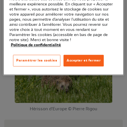
meilleure expérience possible. En cliquant sur « Accepter
Hérisson d'Europe ! Mais saviez-vous que la
et fermer », vous autorisez le stockage de cookies sur
sauvegarde de cet animal était en péril ? Notre
votre appareil pour améliorer votre navigation sur nos
pages, nous permettre d’analyser l’utilisation du site et
bénévole vous propose une animation pour en
ainsi contribuer à l’améliorer. Vous pourrez revenir sur
apprendre plus sur lui, comment lui venir en aide et
votre choix à tout moment en vous rendant sur
Paramétrer les cookies (accessible en bas de page de
comment aider les scientifique à le protéger grâce
notre site). Merci et bonne visite !
à la
Mission Hérisson
.
Politique de confidentialité
Paramétrer les cookies
Accepter et fermer
Hérisson d'Europe © Pierre Rigou