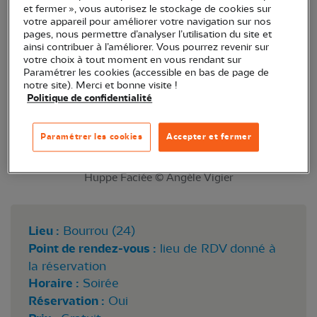
et fermer », vous autorisez le stockage de cookies sur
soirée de Noël pour les adhérents !
votre appareil pour améliorer votre navigation sur nos
pages, nous permettre d’analyser l’utilisation du site et
ainsi contribuer à l’améliorer. Vous pourrez revenir sur
votre choix à tout moment en vous rendant sur
Paramétrer les cookies (accessible en bas de page de
notre site). Merci et bonne visite !
Politique de confidentialité
Paramétrer les cookies
Accepter et fermer
Huppe Faciée © Angèle Vigier
Lieu :
Bourrou (24)
Point de rendez-vous :
lieu de RDV donné à
la réservation
Horaire :
Soirée
Réservation :
Oui