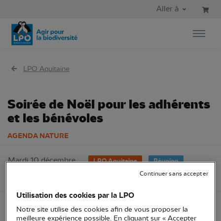
Aller au contenu principal
Aller au menu principal
Aller à
Aller à la recherche
LPO Aquitaine
Soirée de Noël pour les adhérents
et les bénévoles
AGENDA NATURE
Mardi 10 décembre
LPO Aquitaine
Réunion
2024
Continuer sans accepter
24 - Dordogne
Utilisation des cookies par la LPO
Notre site utilise des cookies afin de vous proposer la
Le groupe bénévole de Dordogne organise une
meilleure expérience possible. En cliquant sur « Accepter