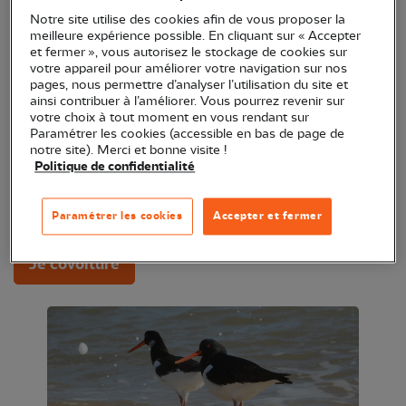
girondines au printemps ? Hirondelles, goélands,
Notre site utilise des cookies afin de vous proposer la
meilleure expérience possible. En cliquant sur « Accepter
spatules ou encore lézards verts la nature n'a pas
et fermer », vous autorisez le stockage de cookies sur
fini de vous surprendre ! Alors suivez le guide et
votre appareil pour améliorer votre navigation sur nos
pages, nous permettre d’analyser l’utilisation du site et
venez découvrir le milieu dunaire et ses habitants à
ainsi contribuer à l’améliorer. Vous pourrez revenir sur
nos côtés.
votre choix à tout moment en vous rendant sur
Paramétrer les cookies (accessible en bas de page de
notre site). Merci et bonne visite !
Une animation idéale pour les petits et les grands !
Politique de confidentialité
Vous souhaitez covoiturer ? Proposez votre
véhicule ou rejoignez un groupe !
Paramétrer les cookies
Accepter et fermer
Je covoiture