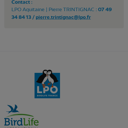
Contact :
LPO Aquitaine | Pierre TRINTIGNAC :
07 49
34 84 13 /
pierre.trintignac@lpo.fr