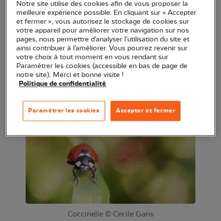
Notre site utilise des cookies afin de vous proposer la
symbiose qui existe entre le monde floral et les
meilleure expérience possible. En cliquant sur « Accepter
et fermer », vous autorisez le stockage de cookies sur
insectes. En plein air, inspirez-vous de ce qui vous
votre appareil pour améliorer votre navigation sur nos
entoure !
pages, nous permettre d’analyser l’utilisation du site et
ainsi contribuer à l’améliorer. Vous pourrez revenir sur
Vous souhaitez covoiturer ? Proposez votre
votre choix à tout moment en vous rendant sur
Paramétrer les cookies (accessible en bas de page de
véhicule ou rejoignez un groupe !
notre site). Merci et bonne visite !
Politique de confidentialité
Je covoiture
Paramétrer les cookies
Accepter et fermer
Coccinelle © Cecile Gans