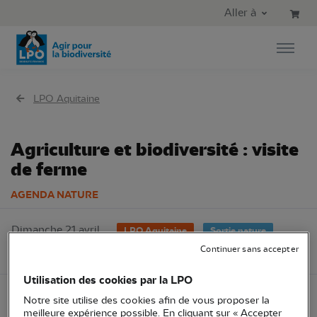
Aller au contenu principal
Aller au menu principal
Aller à
Aller à la recherche
LPO Aquitaine
Agriculture et biodiversité : visite
de ferme
AGENDA NATURE
Dimanche 21 avril
LPO Aquitaine
Sortie nature
2024
Continuer sans accepter
24 - Dordogne
Utilisation des cookies par la LPO
Notre site utilise des cookies afin de vous proposer la
Découvrez les actions que mène la LPO Aquitaine
meilleure expérience possible. En cliquant sur « Accepter