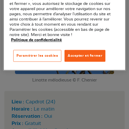
et fermer », vous autorisez le stockage de cookies sur
auprès des agriculteurs lors de cette visite de
votre appareil pour améliorer votre navigation sur nos
ferme.
pages, nous permettre d’analyser l’utilisation du site et
ainsi contribuer à l’améliorer. Vous pourrez revenir sur
votre choix à tout moment en vous rendant sur
Paramétrer les cookies (accessible en bas de page de
notre site). Merci et bonne visite !
Politique de confidentialité
Paramétrer les cookies
Accepter et fermer
Linotte mélodieuse © F. Chenier
Lieu :
Capdrot (24)
Horaire :
Le matin
Réservation :
Oui
Prix :
Gratuit