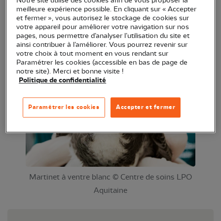
Notre site utilise des cookies afin de vous proposer la
avez-vous eu les bons réflexes ? C'est ce que vous
meilleure expérience possible. En cliquant sur « Accepter
et fermer », vous autorisez le stockage de cookies sur
allez découvrir lors de cette animation ! Notre
votre appareil pour améliorer votre navigation sur nos
équipe vous livrera également des solutions et des
pages, nous permettre d’analyser l’utilisation du site et
ainsi contribuer à l’améliorer. Vous pourrez revenir sur
bonnes astuces pour cohabiter au mieux avec la
votre choix à tout moment en vous rendant sur
faune sauvage qui nous entoure.
Paramétrer les cookies (accessible en bas de page de
notre site). Merci et bonne visite !
Politique de confidentialité
Paramétrer les cookies
Accepter et fermer
Martinet à ventre blanc © Centre de soins LPO
Aquitaine