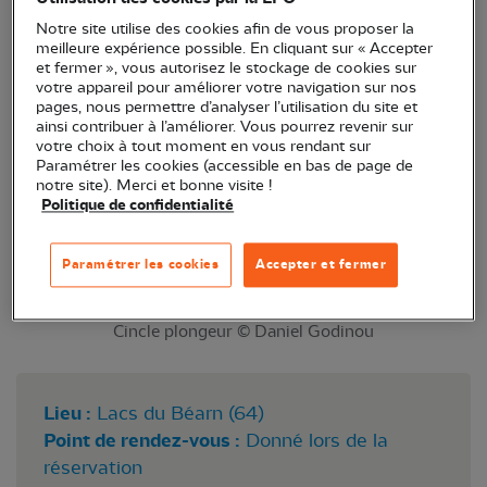
international annuel des populations hivernantes
Notre site utilise des cookies afin de vous proposer la
d’oiseaux d’eau sur les zones humides à la mi-
meilleure expérience possible. En cliquant sur « Accepter
et fermer », vous autorisez le stockage de cookies sur
janvier.
votre appareil pour améliorer votre navigation sur nos
pages, nous permettre d’analyser l’utilisation du site et
ainsi contribuer à l’améliorer. Vous pourrez revenir sur
votre choix à tout moment en vous rendant sur
Paramétrer les cookies (accessible en bas de page de
notre site). Merci et bonne visite !
Politique de confidentialité
Paramétrer les cookies
Accepter et fermer
Cincle plongeur © Daniel Godinou
Lieu :
Lacs du Béarn (64)
Point de rendez-vous :
Donné lors de la
réservation