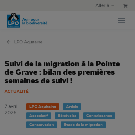
Aller au contenu principal
Aller au menu principal
Aller à
Aller à la recherche
LPO Aquitaine
Suivi de la migration à la Pointe
de Grave : bilan des premières
semaines de suivi !
ACTUALITÉ
7 avril
LPO Aquitaine
Article
2026
Associatif
Bénévolat
Connaissance
Conservation
Etude de la migration