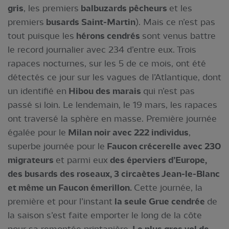
gris
, les premiers
balbuzards pêcheurs
et les
premiers
busards Saint-Martin
). Mais ce n’est pas
tout puisque les
hérons cendrés
sont venus battre
le record journalier avec 234 d’entre eux. Trois
rapaces nocturnes, sur les 5 de ce mois, ont été
détectés ce jour sur les vagues de l’Atlantique, dont
un identifié en
Hibou des marais
qui n’est pas
passé si loin. Le lendemain, le 19 mars, les rapaces
ont traversé la sphère en masse. Première journée
égalée pour le
Milan noir avec 222 individus
,
superbe journée pour le
Faucon crécerelle avec 230
migrateurs
et parmi eux
des éperviers d’Europe,
des busards des roseaux, 3 circaètes Jean-le-Blanc
et même un Faucon émerillon.
Cette journée, la
première et pour l’instant
la seule Grue cendrée
de
la saison s’est faite emporter le long de la côte
pour sa remontée printanière.