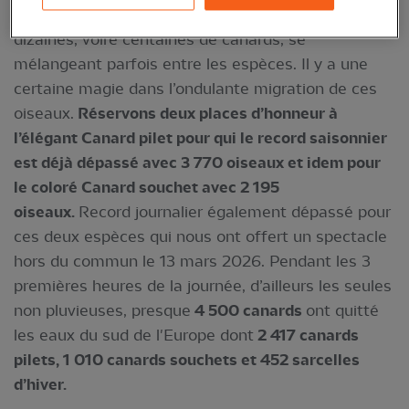
rivées sur l’océan ont pu détecter des lignes de
dizaines, voire centaines de canards, se
mélangeant parfois entre les espèces. Il y a une
certaine magie dans l’ondulante migration de ces
oiseaux.
Réservons deux places d’honneur à
l’élégant Canard pilet pour qui le record saisonnier
est déjà dépassé avec 3 770 oiseaux et idem pour
le coloré Canard souchet avec 2 195
oiseaux.
Record journalier également dépassé pour
ces deux espèces qui nous ont offert un spectacle
hors du commun le 13 mars 2026. Pendant les 3
premières heures de la journée, d’ailleurs les seules
non pluvieuses, presque
4 500 canards
ont quitté
les eaux du sud de l'Europe dont
2 417 canards
pilets, 1 010 canards souchets et 452 sarcelles
d’hiver.