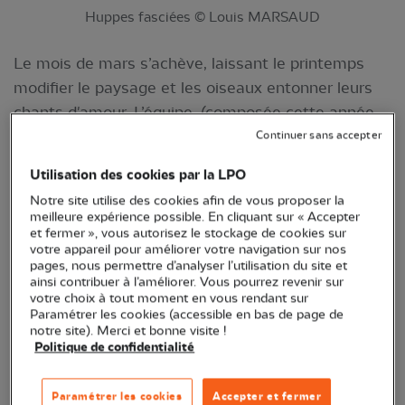
Huppes fasciées © Louis MARSAUD
Le mois de mars s’achève, laissant le printemps
modifier le paysage et les oiseaux entonner leurs
chants d'amour. L’équipe, (composée cette année
de deux permanents, Paul et Gaëtan, ainsi que
Continuer sans accepter
comme toujours, de nombreux écovolontaires
Utilisation des cookies par la LPO
motivés !) a retrouvé la dune, qui ne cesse de se
Notre site utilise des cookies afin de vous proposer la
transformer, et a construit une nouvelle fois
meilleure expérience possible. En cliquant sur « Accepter
l’observatoire pour pouvoir compter tous les
et fermer », vous autorisez le stockage de cookies sur
votre appareil pour améliorer votre navigation sur nos
oiseaux prêts à traverser l’estuaire de la Gironde
pages, nous permettre d’analyser l’utilisation du site et
pour se reproduire plus au Nord.
ainsi contribuer à l’améliorer. Vous pourrez revenir sur
votre choix à tout moment en vous rendant sur
Paramétrer les cookies (accessible en bas de page de
Les stars de ce mois sont les canards
, dont la
notre site). Merci et bonne visite !
migration est toujours assez tôt en saison, qui
Politique de confidentialité
nous ont régalé de leur passage en nombre (plus
de 8 000 individus) ce début de suivi. Les jumelles
Paramétrer les cookies
Accepter et fermer