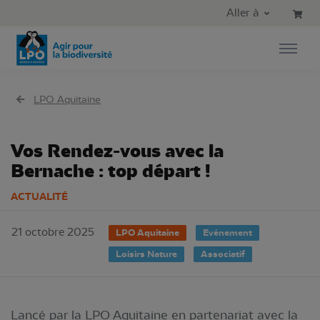
Aller au contenu principal
Aller au menu principal
Aller à
Aller à la recherche
LPO Aquitaine
Vos Rendez-vous avec la
Bernache : top départ !
ACTUALITÉ
21 octobre 2025
LPO Aquitaine
Evénement
Loisirs Nature
Associatif
Lancé par la LPO Aquitaine en partenariat avec la