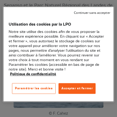
Sepanso et le Parc Naturel Régional des Landes de
Gascogne, cet événement a pour objectif de faire
Continuer sans accepter
connaître la Bernache cravant, une petite oie
Utilisation des cookies par la LPO
migratrice nichant en Sibérie.
Notre site utilise des cookies afin de vous proposer la
Sorties nature, conférences, accueils naturalistes...
meilleure expérience possible. En cliquant sur « Accepter
Du 23 octobre au 19 décembre, retrouvez les
et fermer », vous autorisez le stockage de cookies sur
votre appareil pour améliorer votre navigation sur nos
oiseaux hivernants du Bassin d’Arcachon !
pages, nous permettre d’analyser l’utilisation du site et
ainsi contribuer à l’améliorer. Vous pourrez revenir sur
votre choix à tout moment en vous rendant sur
Paramétrer les cookies (accessible en bas de page de
notre site). Merci et bonne visite !
Politique de confidentialité
Paramétrer les cookies
Accepter et fermer
© F. Cahez