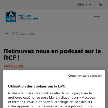
Aller au contenu principal
Aller au menu principal
Aller à
Aller à la recherche
LPO Aquitaine
Retrouvez nous en podcast sur la
RCF !
ACTUALITÉ
Continuer sans accepter
11 décembre
LPO Aquitaine
Partenariat
2025
Associatif
Utilisation des cookies par la LPO
Education à l'environnement
Notre site utilise des cookies afin de vous proposer la
meilleure expérience possible. En cliquant sur « Accepter
et fermer », vous autorisez le stockage de cookies sur
votre appareil pour améliorer votre navigation sur nos