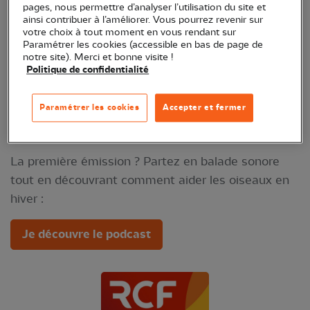
pages, nous permettre d’analyser l’utilisation du site et
ainsi contribuer à l’améliorer. Vous pourrez revenir sur
votre choix à tout moment en vous rendant sur
Paramétrer les cookies (accessible en bas de page de
notre site). Merci et bonne visite !
Politique de confidentialité
Pendant toute la saison 2025/2026, retrouvez
nous au micro de la RCF : bons conseils,
Paramétrer les cookies
Accepter et fermer
témoignages, portraits de bénévoles, et bien plus
encore.
La première émission ? Partez en balade sonore
tout en découvrant comment aider les oiseaux en
hiver :
Je découvre le podcast