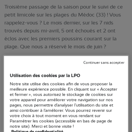
Troisième passage de la saison pour le suivi de ce
petit limicole sur les plages du Médoc (33) ! Vous
rappelez-vous ? Le mois dernier, sur les 7 nids
trouvés depuis mi-avril, 5 ont échoués et 2 ont
éclos avec les premiers poussins courant sur la
plage. Que nous a réservé le mois de juin ?
Continuer sans accepter
Utilisation des cookies par la LPO
Notre site utilise des cookies afin de vous proposer la
meilleure expérience possible. En cliquant sur « Accepter
et fermer », vous autorisez le stockage de cookies sur
votre appareil pour améliorer votre navigation sur nos
pages, nous permettre d’analyser l’utilisation du site et
ainsi contribuer à l’améliorer. Vous pourrez revenir sur
© Nicolas Mokuenko / LPO Aquitaine
votre choix à tout moment en vous rendant sur
Paramétrer les cookies (accessible en bas de page de
notre site). Merci et bonne visite !
Cette année de nouveau,
dans le cadre du
Politique de confidentialité