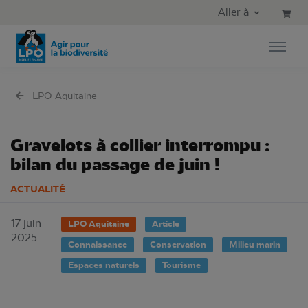
Aller au contenu principal
Aller au menu principal
Aller à
Aller à la recherche
LPO Aquitaine
Gravelots à collier interrompu :
bilan du passage de juin !
ACTUALITÉ
17 juin
LPO Aquitaine
Article
2025
Connaissance
Conservation
Milieu marin
Espaces naturels
Tourisme