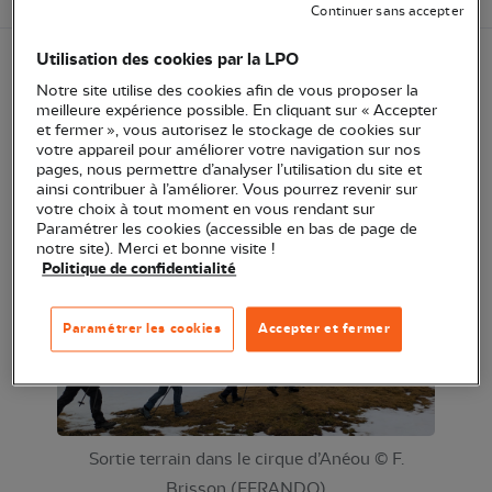
Continuer sans accepter
Utilisation des cookies par la LPO
ème
Jeudi 9 janvier, une 2
édition de journée inter-
Notre site utilise des cookies afin de vous proposer la
meilleure expérience possible. En cliquant sur « Accepter
fédérale de sensibilisation des sportifs à la
et fermer », vous autorisez le stockage de cookies sur
biodiversité en hiver a été organisée au col du
votre appareil pour améliorer votre navigation sur nos
pages, nous permettre d’analyser l’utilisation du site et
Pourtalet en vallée d’Ossau (64). Retour sur cette
ainsi contribuer à l’améliorer. Vous pourrez revenir sur
passionnante journée.
votre choix à tout moment en vous rendant sur
Paramétrer les cookies (accessible en bas de page de
notre site). Merci et bonne visite !
Politique de confidentialité
Paramétrer les cookies
Accepter et fermer
Sortie terrain dans le cirque d’Anéou © F.
Brisson (FFRANDO)