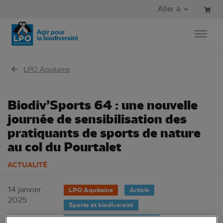
Aller au contenu principal
Aller au menu principal
Aller à
Aller à la recherche
LPO Aquitaine
Biodiv’Sports 64 : une nouvelle
journée de sensibilisation des
pratiquants de sports de nature
au col du Pourtalet
ACTUALITÉ
14 janvier
LPO Aquitaine
Article
2025
Sports et biodiversité
Education à l'environnement