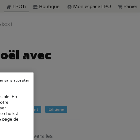
echerche
LPO.fr
Boutique
Mon espace LPO
Panier
 box !
oël avec
er sans accepter
sible. En
votre
ser
on à l'environnement
Editions
re choix à
e page de
 10 ans)
. À travers les