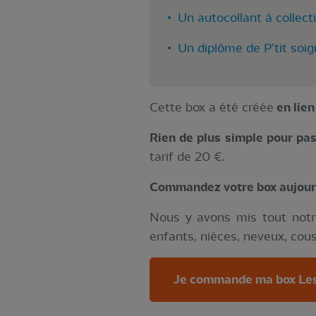
• Un autocollant à collect
• Un diplôme de P’tit soig
Cette box a été créée
en lien
Rien de plus simple pour p
tarif de 20 €.
Commandez votre box aujourd'
Nous y avons mis tout not
enfants, nièces, neveux, cousi
Je commande ma box Les 