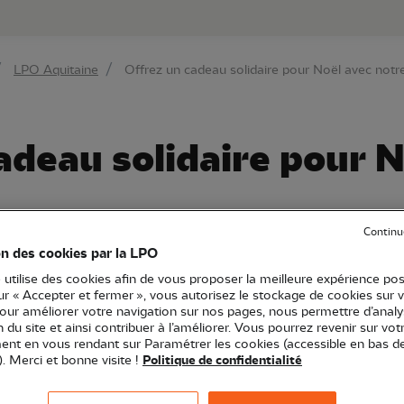
au contenu principal
Aller au menu principal
Aller à la r
LPO Aquitaine
Offrez un cadeau solidaire pour Noël avec notre
adeau solidaire pour N
Continu
on des cookies par la LPO
 utilise des cookies afin de vous proposer la meilleure expérience pos
ine
Article
sur « Accepter et fermer », vous autorisez le stockage de cookies sur 
pour améliorer votre navigation sur nos pages, nous permettre d’analy
étresse
Centres de soins
Médiation faune sauvage
Educati
ion du site et ainsi contribuer à l’améliorer. Vous pourrez revenir sur vot
nt en vous rendant sur Paramétrer les cookies (accessible en bas d
). Merci et bonne visite !
Politique de confidentialité
 Les P'tits soigneurs en herbe » (pour les enfants de 5 à