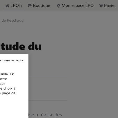
echerche
LPO.fr
Boutique
Mon espace LPO
Panier
is de Peychaud
 étude du
er sans accepter
sible. En
votre
ser
re choix à
e page de
quipe d'expertise a réalisé des