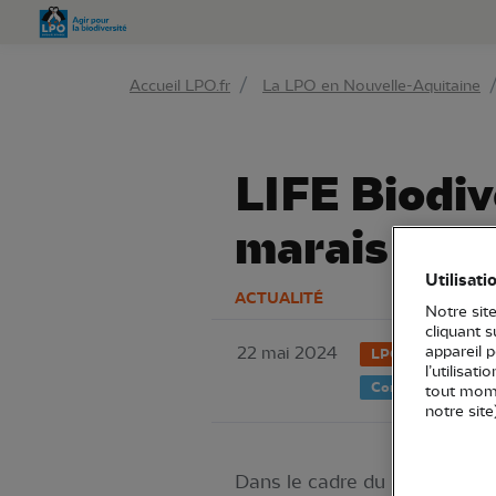
Aller 
Accueil LPO.fr
La LPO en Nouvelle-Aquitaine
LIFE Biodive
marais de 
Utilisati
ACTUALITÉ
Notre site
cliquant 
appareil 
22 mai 2024
LPO Aquitaine
l’utilisat
Connaissance
tout mome
notre site
Dans le cadre du
LIFE Biodiv