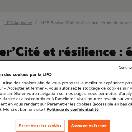
au contenu principal
Aller au menu principal
Aller à la r
LPO Aquitaine
LIFE Biodiver’Cité et résilience : étude du mara
r’Cité et résilience :
Peychaud
Continu
on des cookies par la LPO
 utilise des cookies afin de vous proposer la meilleure expérience pos
sur « Accepter et fermer », vous autorisez le stockage de cookies sur 
pour améliorer votre navigation sur nos pages, nous permettre d’analy
Article
ion du site et ainsi contribuer à l’améliorer. Vous pourrez revenir sur vot
Conservation
nt en vous rendant sur Paramétrer les cookies (accessible en bas d
). Merci et bonne visite !
Politique de confidentialité
Paramétrer les cookies
Accepter et fermer
er’Cité et résilience porté Bordeaux Métropole
, notre é