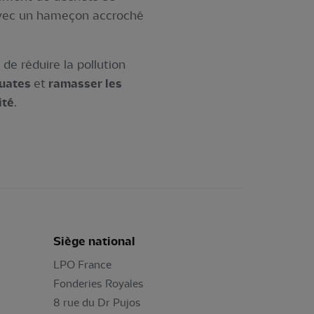
avec un hameçon accroché
e réduire la pollution
quates
et
ramasser les
ité
.
Siège national
LPO France
Fonderies Royales
8 rue du Dr Pujos