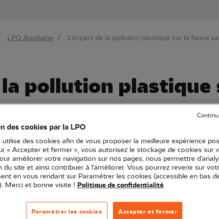
au contenu principal
Aller au menu principal
Aller à la r
LPO Aquitaine
L'impact de la pollution plastique sur la faune 
la pollution plastique 
Continu
on des cookies par la LPO
 utilise des cookies afin de vous proposer la meilleure expérience pos
sur « Accepter et fermer », vous autorisez le stockage de cookies sur 
ine
Article
pour améliorer votre navigation sur nos pages, nous permettre d’analy
ion du site et ainsi contribuer à l’améliorer. Vous pourrez revenir sur vot
soins
Faune en détresse
nt en vous rendant sur Paramétrer les cookies (accessible en bas d
). Merci et bonne visite !
Politique de confidentialité
Paramétrer les cookies
Accepter et fermer