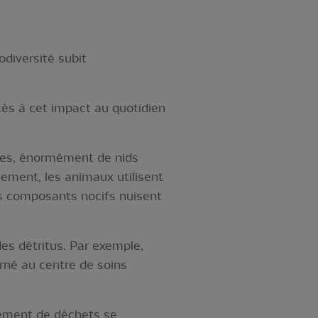
iodiversité subit
és à cet impact au quotidien
ères, énormément de nids
ement, les animaux utilisent
s composants nocifs nuisent
es détritus. Par exemple,
rné au centre de soins
mément de déchets se