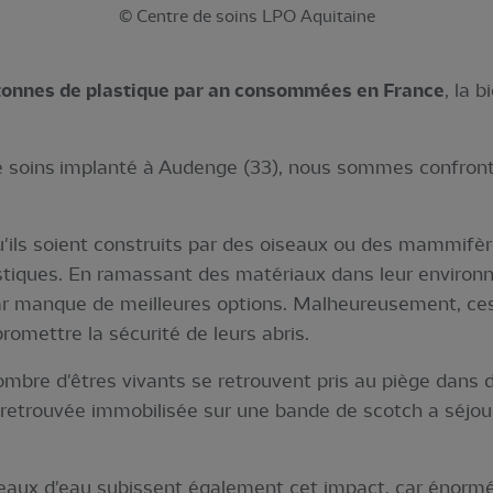
© Centre de soins LPO Aquitaine
 tonnes de plastique par an consommées en France
, la b
e soins implanté à Audenge (33), nous sommes confront
u'ils soient construits par des oiseaux ou des mammif
tiques. En ramassant des matériaux dans leur environn
 par manque de meilleures options. Malheureusement, ce
omettre la sécurité de leurs abris.
mbre d'êtres vivants se retrouvent pris au piège dans d
 retrouvée immobilisée sur une bande de scotch a séjou
seaux d'eau subissent également cet impact, car énor