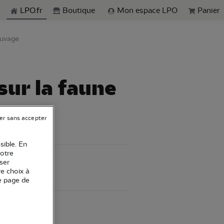
echerche
LPO.fr
Boutique
Mon espace LPO
Panier
sauvage
sur la faune
er sans accepter
sible. En
votre
ser
re choix à
e page de